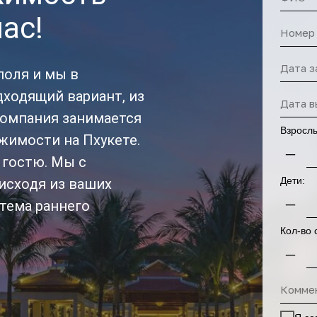
ас!
поля и мы в
ходящий вариант, из
компания занимается
Взросл
жимости на Пхукете.
–
гостю. Мы с
Дети:
исходя из ваших
–
стема раннего
Кол-во 
–