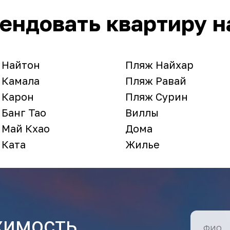
рендовать квартиру н
 Найтон
Пляж Найхар
 Камала
Пляж Равай
 Карон
Пляж Сурин
 Банг Тао
Виллы
 Май Кхао
Дома
 Ката
Жилье
жимость