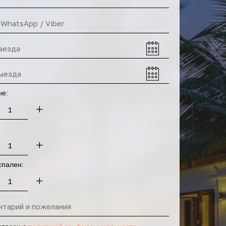
ые:
+
+
спален:
+