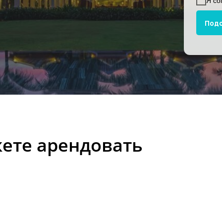
Я со
Под
жете арендовать