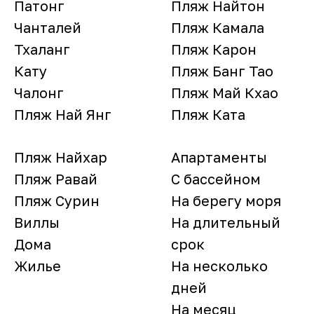
Патонг
Пляж Найтон
Чанталей
Пляж Камала
Тхаланг
Пляж Карон
Кату
Пляж Банг Тао
Чалонг
Пляж Май Кхао
Пляж Най Янг
Пляж Ката
Пляж Найхар
Апартаменты
Пляж Равай
С бассейном
Пляж Сурин
На берегу моря
Виллы
На длительный
Дома
срок
Жилье
На несколько
дней
На месяц