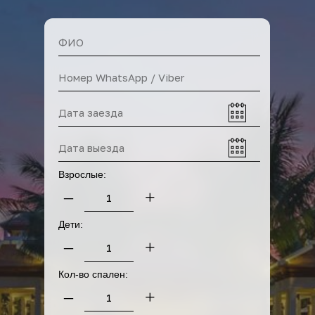
У нас вы также можете
арендовать
Взрослые:
–
+
Дети:
–
+
Кол-во спален:
–
+
Прокат байков