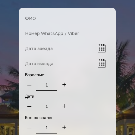
У нас вы также можете
арендовать
Взрослые:
–
+
Дети:
–
+
Кол-во спален:
–
+
Прокат байков