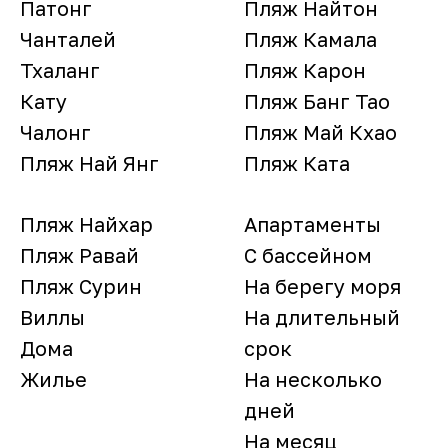
Патонг
Пляж Найтон
Чанталей
Пляж Камала
Тхаланг
Пляж Карон
Кату
Пляж Банг Тао
Чалонг
Пляж Май Кхао
Пляж Най Янг
Пляж Ката
Пляж Найхар
Апартаменты
Пляж Равай
С бассейном
Пляж Сурин
На берегу моря
Виллы
На длительный
Дома
срок
Жилье
На несколько
дней
На месяц