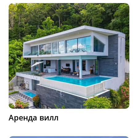
НАШИ КОНТАКТЫ
Звоните и пишите нам, мы с радостью ответим
на все ваши вопросы! Консультация по телефону
на русском языке!
Контактный телефон
+66 84 290-62-43
Email
bikephuket@gmail.com
Офис
Patak Soi 6, Karon, Mueang
Phuket District, Thailand