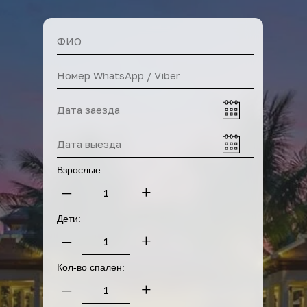
У нас вы также можете
арендовать
Взрослые:
–
+
Дети:
–
+
Кол-во спален:
–
+
Прокат байков