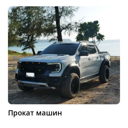
Прокат яхт
Компания Bike Phuket предлагает
уникальные возможности для
путешественников и жителей,
желающих исследовать
великолепие тропического рая -
Пхукет. Мы предоставляем
разнообразные услуги аренды,
включая современные автомобили,
удобные байки для езды по
живописным маршрутам,
изысканную недвижимость для
комфортного отдыха и элитные
яхты для незабываемых морских
приключений. Открывайте новые
горизонты с уверенным партнером
в вашем путешествии.