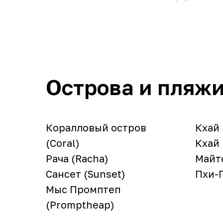
Острова и пляжи
Коралловый остров
Кхай 
(Coral)
Кхай 
Рача (Racha)
Майто
Сансет (Sunset)
Пхи-П
Мыс Промптеп
(Promptheap)