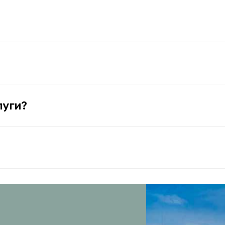
луги?