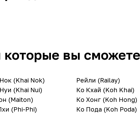
 которые вы сможете
Нок (Khai Nok)
Рейли (Railay)
Нуи (Khai Nui)
Ко Кхай (Koh Khai)
н (Maiton)
Ко Хонг (Koh Hong)
хи (Phi-Phi)
Ко Пода (Koh Poda)