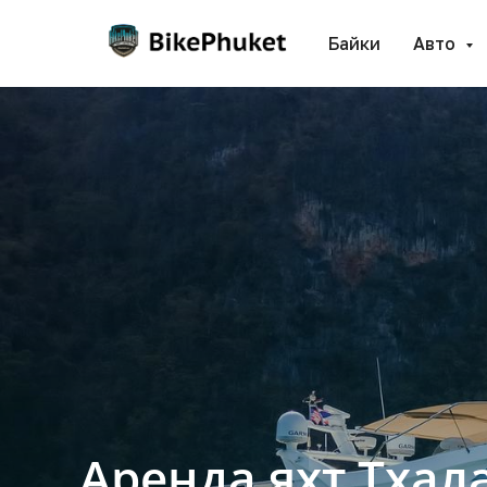
Байки
Авто
Аренда яхт Тхал