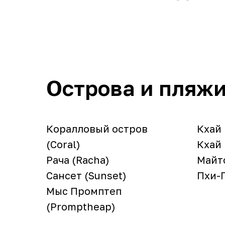
Острова и пляжи
Коралловый остров
Кхай 
(Coral)
Кхай 
Рача (Racha)
Майто
Сансет (Sunset)
Пхи-П
Мыс Промптеп
(Promptheap)