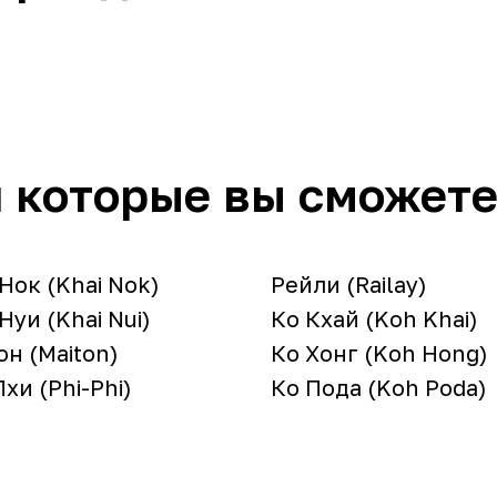
 которые вы сможете
Нок (Khai Nok)
Рейли (Railay)
Нуи (Khai Nui)
Ко Кхай (Koh Khai)
н (Maiton)
Ко Хонг (Koh Hong)
хи (Phi-Phi)
Ко Пода (Koh Poda)