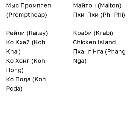
Мыс Промптеп
Майтон (Maiton)
(Promptheap)
Пхи-Пхи (Phi-Phi)
Рейли (Railay)
Краби (Krabi)
Ко Кхай (Koh
Chicken Island
Khai)
Пханг Нга (Phang
Ко Хонг (Koh
Nga)
Hong)
Ко Пода (Koh
Poda)