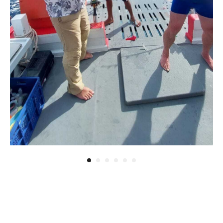
Прокат яхт
Компания Bike Phuket предлагает
уникальные возможности для
путешественников и жителей,
желающих исследовать
великолепие тропического рая -
Пхукет. Мы предоставляем
разнообразные услуги аренды,
включая современные автомобили,
удобные байки для езды по
живописным маршрутам,