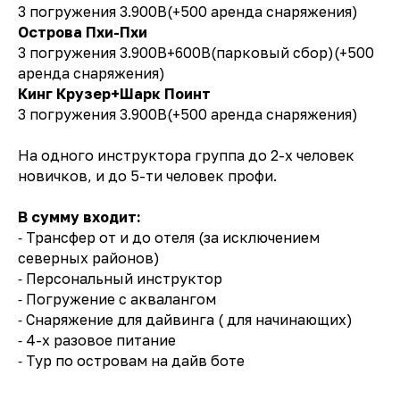
3 погружения 3.900B(+500 аренда снаряжения)
Острова Пхи-Пхи
Контактный телефон
+66 84 290-62-43
3 погружения 3.900B+600B(парковый сбор)(+500
аренда снаряжения)
Email
Кинг Крузер+Шарк Поинт
bikephuket@gmail.com
3 погружения 3.900B(+500 аренда снаряжения)
Офис
На одного инструктора группа до 2-х человек
Patak Soi 6, Karon, Mueang
новичков, и до 5-ти человек профи.
Phuket District, Thailand
Мессенджеры
В сумму входит:
⁃ Трансфер от и до отеля (за исключением
северных районов)
⁃ Персональный инструктор
⁃ Погружение с аквалангом
⁃ Снаряжение для дайвинга ( для начинающих)
⁃ 4-х разовое питание
⁃ Тур по островам на дайв боте