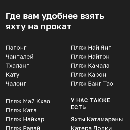
Где вам удобнее взять
яхту на прокат
Патонг
Пляж Най Янг
Чанталей
Пляж Найтон
Тхаланг
Пляж Камала
Кату
Пляж Карон
Чалонг
Пляж Банг Тао
У НАС ТАКЖЕ
Пляж Май Кхао
ЕСТЬ
Пляж Ката
Пляж Найхар
Яхты
Катамараны
Пляж Равай
Катера
Лодки