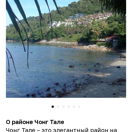
О районе Чонг Тале
Чонг Тале – это элегантный район на