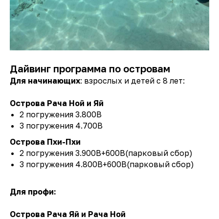
Дайвинг программа по островам
Для начинающих
: взрослых и детей с 8 лет:
Острова Рача Ной и Яй
2 погружения 3.800B
3 погружения 4.700B
Острова Пхи-Пхи
2 погружения 3.900B+600B(парковый сбор)
3 погружения 4.800B+600B(парковый сбор)
НАШИ КОНТАКТЫ
Для профи:
Звоните и пишите нам, мы с радостью ответим
на все ваши вопросы! Консультация по телефону
Острова Рача Яй и Рача Ной
на русском языке!