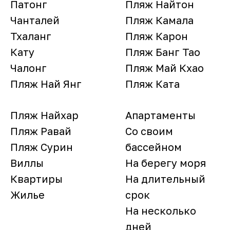
Патонг
Пляж Найтон
Чанталей
Пляж Камала
Тхаланг
Пляж Карон
Кату
Пляж Банг Тао
Чалонг
Пляж Май Кхао
Пляж Най Янг
Пляж Ката
Пляж Найхар
Апартаменты
Пляж Равай
Со своим
Пляж Сурин
бассейном
Виллы
На берегу моря
Квартиры
На длительный
Жилье
срок
На несколько
дней