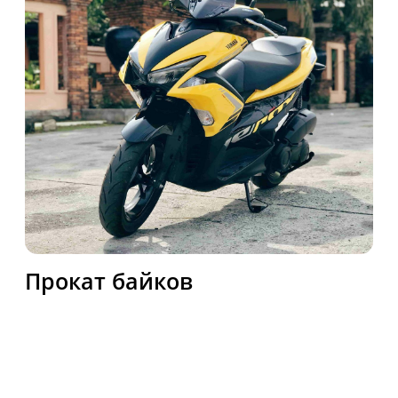
Прокат яхт
Компания Bike Phuket предлагает
уникальные возможности для
путешественников и жителей,
желающих исследовать
великолепие тропического рая -
Пхукет. Мы предоставляем
разнообразные услуги аренды,
включая современные автомобили,
удобные байки для езды по
живописным маршрутам,
изысканную недвижимость для
комфортного отдыха и элитные
яхты для незабываемых морских
приключений. Открывайте новые