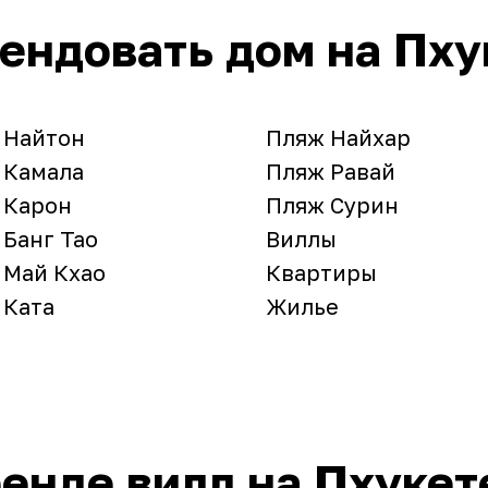
рендовать дом на Пху
 Найтон
Пляж Найхар
 Камала
Пляж Равай
 Карон
Пляж Сурин
 Банг Тао
Виллы
 Май Кхао
Квартиры
 Ката
Жилье
енде вилл на Пхукет