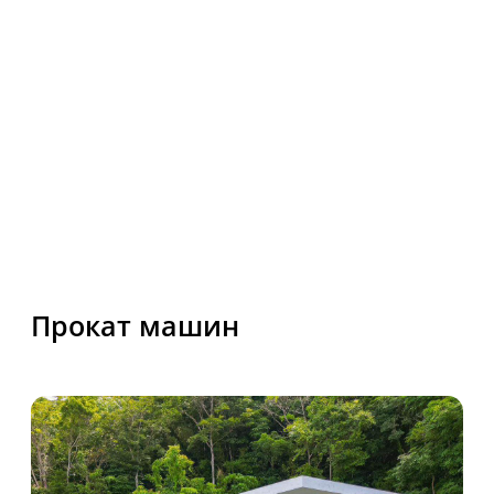
горизонты с уверенным партнером
в вашем путешествии.
НАШИ КОНТАКТЫ
Звоните и пишите нам, мы с радостью ответим
на все ваши вопросы! Консультация по телефону
на русском языке!
Контактный телефон
+66 84 290-62-43
Email