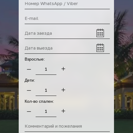
Прокат байков
Взрослые:
–
+
Дети:
–
+
Кол-во спален:
–
+
Прокат машин