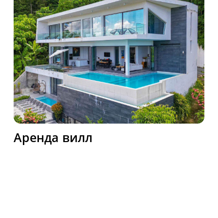
bikephuket@gmail.com
Офис
Patak Soi 6, Karon, Mueang
Phuket District, Thailand
Мессенджеры