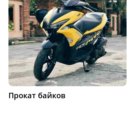
Прокат яхт
Компания Bike Phuket предлагает
уникальные возможности для
путешественников и жителей,
желающих исследовать
великолепие тропического рая -
Пхукет. Мы предоставляем
разнообразные услуги аренды,
включая современные автомобили,
удобные байки для езды по
живописным маршрутам,
изысканную недвижимость для
комфортного отдыха и элитные
яхты для незабываемых морских
приключений. Открывайте новые