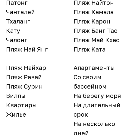
Патонг
Пляж Найтон
Чанталей
Пляж Камала
Тхаланг
Пляж Карон
Кату
Пляж Банг Тао
Чалонг
Пляж Май Кхао
Пляж Най Янг
Пляж Ката
Пляж Найхар
Апартаменты
Пляж Равай
Со своим
Пляж Сурин
бассейном
Виллы
На берегу моря
Квартиры
На длительный
Жилье
срок
На несколько
дней