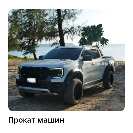
НАШИ КОНТАКТЫ
Звоните и пишите нам, мы с радостью ответим
на все ваши вопросы! Консультация по телефону
на русском языке!
Контактный телефон
+66 84 290-62-43
Email
bikephuket@gmail.com