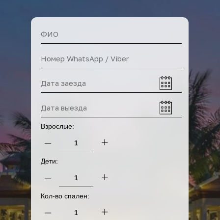
Прокат байков
Взрослые:
–
+
Дети:
Прокат машин
–
+
Кол-во спален:
–
+