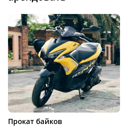
Прокат яхт
Компания Bike Phuket предлагает
уникальные возможности для
путешественников и жителей,
желающих исследовать
великолепие тропического рая -
Пхукет. Мы предоставляем
разнообразные услуги аренды,
включая современные автомобили,
удобные байки для езды по
живописным маршрутам,
изысканную недвижимость для
комфортного отдыха и элитные
яхты для незабываемых морских
приключений. Открывайте новые
горизонты с уверенным партнером
в вашем путешествии.