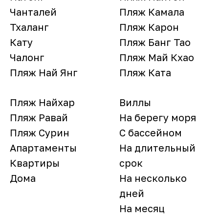
Чанталей
Пляж Камала
Тхаланг
Пляж Карон
Кату
Пляж Банг Тао
Чалонг
Пляж Май Кхао
Пляж Най Янг
Пляж Ката
Пляж Найхар
Виллы
Пляж Равай
На берегу моря
Пляж Сурин
С бассейном
Апартаменты
На длительный
Квартиры
срок
Дома
На несколько
дней
На месяц