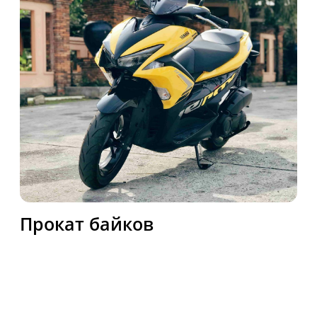
Компания Bike Phuket предлагает
уникальные возможности для
путешественников и жителей,
желающих исследовать
великолепие тропического рая -
Пхукет. Мы предоставляем
разнообразные услуги аренды,
включая современные автомобили,
удобные байки для езды по
живописным маршрутам,
изысканную недвижимость для
комфортного отдыха и элитные
яхты для незабываемых морских
приключений. Открывайте новые
горизонты с уверенным партнером
в вашем путешествии.