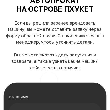
Аренда вилл
Аренда яхт
Компания Bike Phuket предлагает
уникальные возможности для
путешественников и жителей, желающих
исследовать великолепие тропического
рая - Пхукет.
)
(