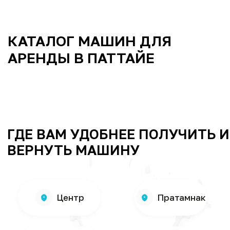
Наклуа
Север
На-
Аэропорт
Джомтьен