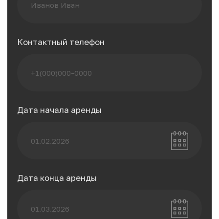
Мы предоставляем разнообразные услуги
аренды, включая современные автомобили,
удобные байки для езды по живописным
маршрутам, изысканную недвижимость для
комфортного отдыха и элитные яхты для
незабываемых морских приключений.
Открывайте новые горизонты с уверенным
партнером в вашем путешествии.