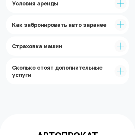
Условия аренды
Или свяжитесь с нами другим
удобным способом
Как забронировать авто заранее
+6 (684) 290-62-43
Страховка машин
Сколько стоят дополнительные
услуги
У НАС ВЫ ТАКЖЕ МОЖЕТЕ
АРЕНДОВАТЬ
Прокат байков
Прокат машин