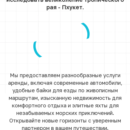
НАШИ КОНТАКТЫ
Звоните и пишите нам, мы с радостью ответим
на все ваши вопросы! Консультация по телефону
на русском языке!
Контактный телефон
+66 84 290-62-43
Email
bikephuket@gmail.com
Офис
Patak Soi 6, Karon, Mueang
Phuket District, Thailand
Мессенджеры