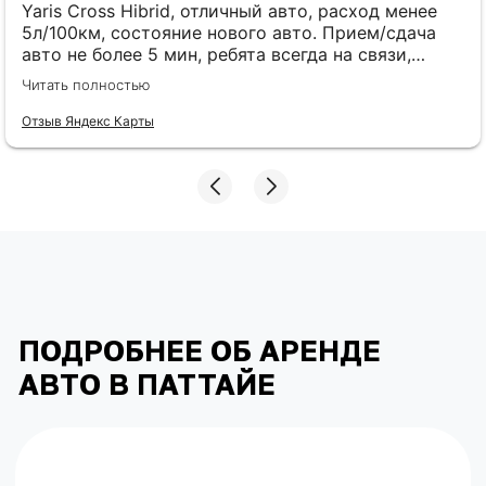
Yaris Cross Hibrid, отличный авто, расход менее
5л/100км, состояние нового авто. Прием/сдача
авто не более 5 мин, ребята всегда на связи,
оперативно помогли подобрать авто, выбор есть,
Читать полностью
доставили к отелю, пунктуальные. Желаю успехов
в работе!
Отзыв Яндекс Карты