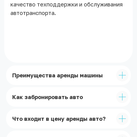
Дата начала аренды
Дата конца аренды
Преимущества аренды машины
Я согласен с условиями
политики
конфиденциальности.
Как забронировать авто
Что входит в цену аренды авто?
Оставить заявку