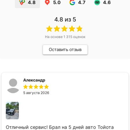
4.8
5.0
4.7
4.6
4.8
из 5
Компания BikePhuket предлагает
На основе
1 315
оценок
отличную возможность взять в аренду
автомобиль в Паттайе. Личный транспорт
Оставить отзыв
позволит комфортно передвигаться и
посещать туристические места. Мы
гарантируем безопасность автомобиля и
его полную исправность, предоставление
всех необходимых документов при
выдаче, а также закрепление менеджера,
Александр
который ответит на все вопросы. Это
также позволяет гарантировать высокое
5 августа 2026
качество техподдержки и обслуживания
автотранспорта.
Отличный сервис! Брал на 5 дней авто Тойота