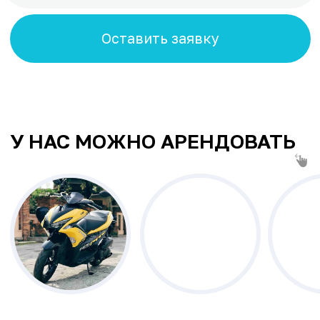
КАТАЛОГ МАШИН ДЛЯ
АРЕНДЫ В ПАТТАЙЕ
ГДЕ ВАМ УДОБНЕЕ ПОЛУЧИТЬ И
ВЕРНУТЬ МАШИНУ
Центр
Пратамнак
Джомтьен
Вонгамат