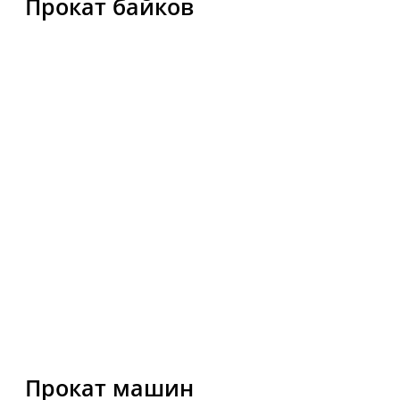
НАШИ КОНТАКТЫ
Звоните и пишите нам, мы с радостью ответим
на все ваши вопросы! Консультация по телефону
на русском языке!
Контактный телефон
+66 84 290-62-43
Email
bikephuket@gmail.com