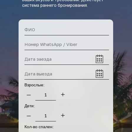
система раннего бронирования.
Прокат байков
Взрослые:
–
+
Дети:
Прокат машин
–
+
Кол-во спален: