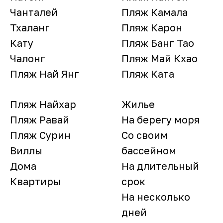
Чанталей
Пляж Камала
Тхаланг
Пляж Карон
Кату
Пляж Банг Тао
Чалонг
Пляж Май Кхао
Пляж Най Янг
Пляж Ката
Пляж Найхар
Жилье
Пляж Равай
На берегу моря
Пляж Сурин
Со своим
Виллы
бассейном
Дома
На длительный
Квартиры
срок
На несколько
дней