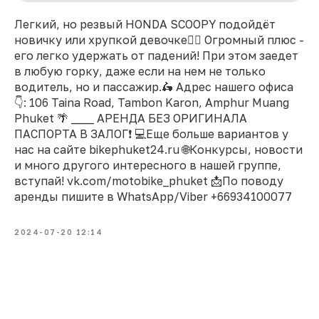
Легкий, но резвый HONDA SCOOPY подойдёт
новичку или хрупкой девочке👯‍♀️ Огромный плюс -
его легко удержать от падений! При этом заедет
в любую горку, даже если на нем не только
водитель, но и пассажир.🛵 Адрес нашего офиса
👇: 106 Taina Road, Tambon Karon, Amphur Muang
Phuket 🌴 ____ АРЕНДА БЕЗ ОРИГИНАЛА
ПАСПОРТА В ЗАЛОГ❗ 💻Еще больше вариантов у
нас на сайте bikephuket24.ru 🌐Конкурсы, новости
и много другого интересного в нашей группе,
вступай! vk.com/motobike_phuket 📩По поводу
аренды пишите в WhatsApp/Viber +66934100077
2024-07-20 12:14