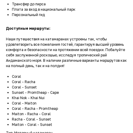
Трансфер до пирса
Плата за вход в национальный парк
Персональный гид
Доступные маршруты:
Наши путешествия на катамаранах устроены так, чтобы
удовлетворить все пожелания гостей, гарантируя высший уровень
комфорта и безопасности на протяжении всей поездки. Побалуйте
себя заслуженной роскошью, исследуя тропический рай
Андаманского моря. В наличии различные варианты маршрутов как
на полный день, так и на полдня!
Coral
Coral - Racha
Coral - Sunset
Sunset - Promtheap - Cape
Khai Nok - Khai Nui
Coral - Maiton
Coral - Racha - Promtheap
Maiton - Racha - Coral
Racha - Coral - Sunset
Maiton - Coral - Sunset
Тип: Моторный катамаран