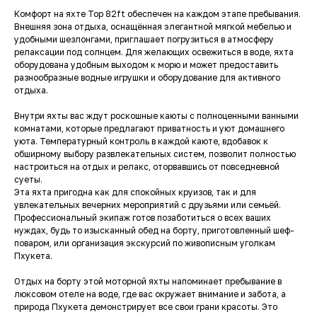
Комфорт на яхте Top 82ft обеспечен на каждом этапе пребывания.
Внешняя зона отдыха, оснащённая элегантной мягкой мебелью и
удобными шезлонгами, приглашает погрузиться в атмосферу
релаксации под солнцем. Для желающих освежиться в воде, яхта
оборудована удобным выходом к морю и может предоставить
разнообразные водные игрушки и оборудование для активного
отдыха.
Внутри яхты вас ждут роскошные каюты с полноценными ванными
комнатами, которые предлагают приватность и уют домашнего
уюта. Температурный контроль в каждой каюте, вдобавок к
обширному выбору развлекательных систем, позволит полностью
настроиться на отдых и релакс, оторвавшись от повседневной
суеты.
Эта яхта пригодна как для спокойных круизов, так и для
увлекательных вечерних мероприятий с друзьями или семьёй.
Профессиональный экипаж готов позаботиться о всех ваших
нуждах, будь то изысканный обед на борту, приготовленный шеф-
поваром, или организация экскурсий по живописным уголкам
Пхукета.
Отдых на борту этой моторной яхты напоминает пребывание в
люксовом отеле на воде, где вас окружает внимание и забота, а
природа Пхукета демонстрирует все свои грани красоты. Это