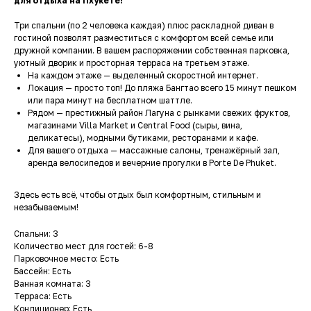
для отдыха на Пхукете!
Три спальни (по 2 человека каждая) плюс раскладной диван в
гостиной позволят разместиться с комфортом всей семье или
дружной компании. В вашем распоряжении собственная парковка,
уютный дворик и просторная терраса на третьем этаже.
На каждом этаже — выделенный скоростной интернет.
Локация — просто топ! До пляжа Бангтао всего 15 минут пешком
или пара минут на бесплатном шаттле.
Рядом — престижный район Лагуна с рынками свежих фруктов,
магазинами Villa Market и Central Food (сыры, вина,
деликатесы), модными бутиками, ресторанами и кафе.
Для вашего отдыха — массажные салоны, тренажёрный зал,
аренда велосипедов и вечерние прогулки в Porte De Phuket.
Здесь есть всё, чтобы отдых был комфортным, стильным и
незабываемым!
Спальни: 3
Количество мест для гостей: 6-8
Парковочное место: Есть
Бассейн: Есть
Ванная комната: 3
Терраса: Есть
Кондиционер: Есть