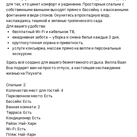
для тех, кто ценит комфорт и уединение. Просторные спальни с
собственными ванными выходят прямо к бассейну с изысканными
фонтанами в виде слонов. Окунитесь в прохладную воду,
наслаждаясь тишиной и зеленью тропического сада.
Для вашего удобства:
бесплатный Wi-Fi и кабельное ТВ,
ежедневная забота — уборка и смена белья каждые 3 дня,
круглосуточная охрана и приватность,
услуги консьержа, массаж прямо на вилле и персональные
экскурсии.
Здесь всё создано для вашего безмятежного отдыха. Вилла Baan
Bua подарит вам не просто отпуск, а настоящее наслаждение
жизнью на Пхукете.
Спальни: 2
Количество мест для гостей: 4
Парковочное место: Есть
Бассейн: Есть
Ванная комната: 2
Терраса: Есть
Кондиционер: Есть
Район: Най-Харн
Wi-Fi: Есть
Пляж: Най-Харн