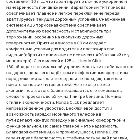
составляет 16 л.с., что гарантирует отличное ускорение и
маневренность при движении. Вариаторный тип привода
обеспечивает плавное и легкое переключение передач,
адаптируясь к текущим дорожным условиям. Снабжённая
системой ABS тормозная система обеспечивает
дополнительную безопасность и стабильность при
торможении, особенно на скользких дорожных
поверхностях. Приятная высота в 80 см создаёт
комфортные условия для водителя и пассажира при
сидении(обратите внимание не все имеют ABS уточняйте у
менеджера). С его массой в 125 кг, Honda Click
160 обладает оптимальной управляемостью и стабильностью
на дороге, делая его надёжным и эффективным средством
передвижения как для повседневных поездок, так и для
приключенческих путешествий. Но это ещё не всё –
экономичность этого байка поражает: с его помощью вы
сможете проехать до 52 км на 1 литре бензина. Помимо
стиля и экономичности, Honda Click предлагает
непревзойдённое удобство. Бесключевой доступ и
возможность зарядки мобильного телефона в
пути делают каждую поездку максимально комфортной и
функциональной. Но самое главное – это надёжность.
Благодаря системе ABS и прочному шасси, Honda Click
гарантирует безопасность и стабильность вашей поездки,