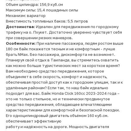
Объем цилиндра: 156,9 куб.см
Максимум силы: 15,4 лошадиных силы
Механизм: вариатор
Вместимость топливных баков: 5,5 литров
Достоинства:
Идеален для передвижения по городскому
трафику на о. Пхукет. Достаточно уверенно чувствует себя
при совершении резких маневров.
Особенности:
При наличие пассажира, людям ростом выше
180 см байк покажется тесным и не комфортным - лучше
брать NMax. Без пассажира, дискомфорта не возникнет.
Планируя свой отдых в Таиланде, вы стремитесь охватить
как можно больше туристических мест за короткое время?
Вам необходимо средство передвижения, которое
объединяет в себе скорость, комфорт и надежность,
обеспечивая простой доступ как к городским улицам, так и к
удалённым районам? Если так, то наш байк идеально
подходит для вас. Байк Honda Click 160cc 2023-2024 года –
это не только стильное, но и технически продвинутое
средство передвижения, обладающее впечатляющими
характеристиками для комфортной и безопасной поездки.
Его одноцилиндровый двигатель объёмом 160 куб.см.
обеспечивает эффективную
работу и надёжность на дороге. Мощность двигателя